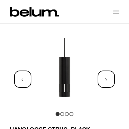
Weiter
1
2
3
4