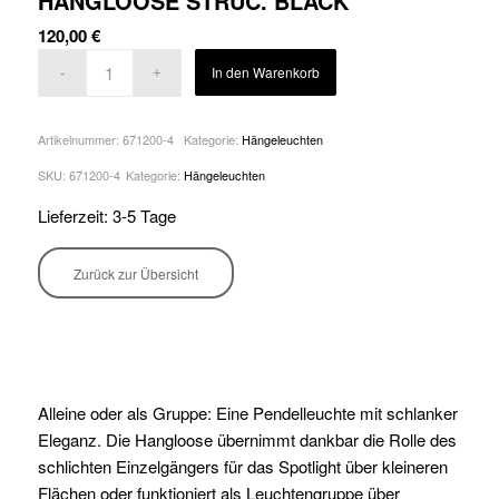
HANGLOOSE STRUC. BLACK
120,00
€
In den Warenkorb
Artikelnummer:
671200-4
Kategorie:
Hängeleuchten
SKU:
671200-4
Kategorie:
Hängeleuchten
Lieferzeit: 3-5 Tage
Zurück zur Übersicht
Alleine oder als Gruppe: Eine Pendelleuchte mit schlanker
Eleganz. Die Hangloose übernimmt dankbar die Rolle des
schlichten Einzelgängers für das Spotlight über kleineren
Flächen oder funktioniert als Leuchtengruppe über