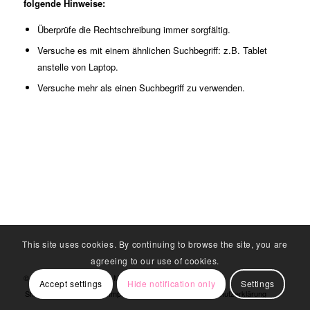
folgende Hinweise:
Überprüfe die Rechtschreibung immer sorgfältig.
Versuche es mit einem ähnlichen Suchbegriff: z.B. Tablet
anstelle von Laptop.
Versuche mehr als einen Suchbegriff zu verwenden.
This site uses cookies. By continuing to browse the site, you are
agreeing to our use of cookies.
© Copyright - 2024 belum. Manufaktur
Accept settings
Hide notification only
Settings
Shop
Warenkorb
Impressum
AGB
Datenschutzerklärung